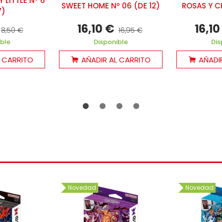
LITTLE Nº 6
SWEET HOME Nº 06 (DE 12)
ROSAS Y C
7)
16,10 €
16,10
8,50 €
16,95 €
ible
Disponible
Dis
L CARRITO
AÑADIR AL CARRITO
AÑADI
Novedad
Novedad