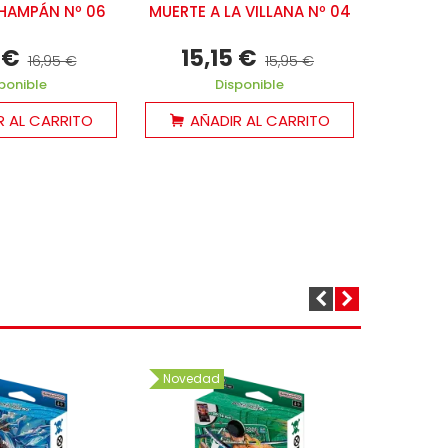
L
HAMPÁN Nº 06
MUERTE A LA VILLANA Nº 04
SUPERV
ESP
 €
15,15 €
16,95 €
15,95 €
15
ponible
Disponible
R AL CARRITO
AÑADIR AL CARRITO
AÑ
Novedad
Noved