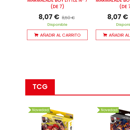
MARMALADE BOY LITTLE Nº 7
MARMALADE BOY 
(DE 7)
(DE 
8,07 €
8,07 €
8,50 €
Disponible
Dispon
AÑADIR AL CARRITO
AÑADIR A
TCG
Novedad
Novedad