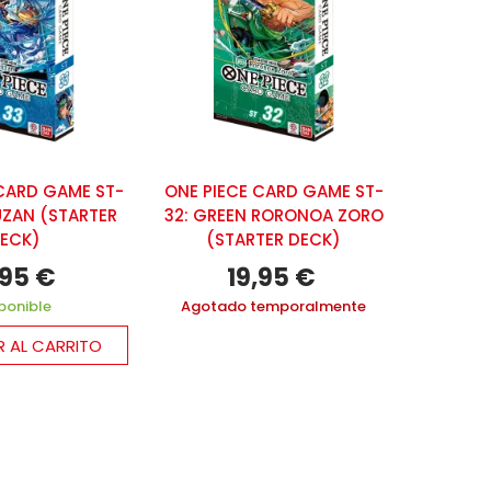
CARD GAME ST-
ONE PIECE CARD GAME ST-
ONE PIE
KUZAN (STARTER
32: GREEN RORONOA ZORO
31: RE
ECK)
(STARTER DECK)
(S
,95 €
19,95 €
ponible
Agotado temporalmente
Agota
R AL CARRITO