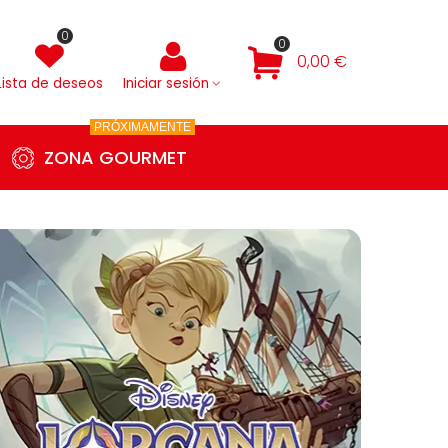
0
0
0,00 €
Lista de deseos
Iniciar sesión
PRÓXIMAMENTE
ZONA GOURMET