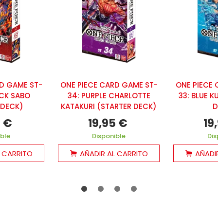
D GAME ST-
ONE PIECE CARD GAME ST-
ONE PIECE 
ACK SABO
34: PURPLE CHARLOTTE
33: BLUE 
 DECK)
KATAKURI (STARTER DECK)
D
5 €
19,95 €
19
ible
Disponible
Dis
L CARRITO
AÑADIR AL CARRITO
AÑADI