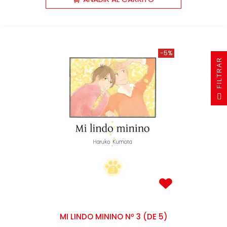
-5%
R
F
I
L
T
R
A
MI LINDO MININO Nº 3 (DE 5)