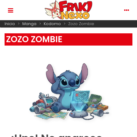
Inicio
>
Manga
>
Kodomo
>
Zozo Zombie
ZOZO ZOMBIE