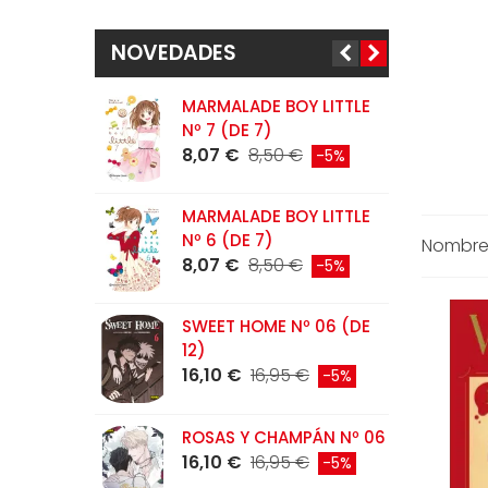
NOVEDADES
MARMALADE BOY LITTLE
M
Nº 7 (DE 7)
0
8,07 €
8,50 €
1
-5%
MARMALADE BOY LITTLE
L
Nº 6 (DE 7)
S
Nombre:
8,07 €
8,50 €
R
-5%
1
SWEET HOME Nº 06 (DE
L
12)
N
16,10 €
16,95 €
-5%
1
ROSAS Y CHAMPÁN Nº 06
C
16,10 €
16,95 €
-5%
N