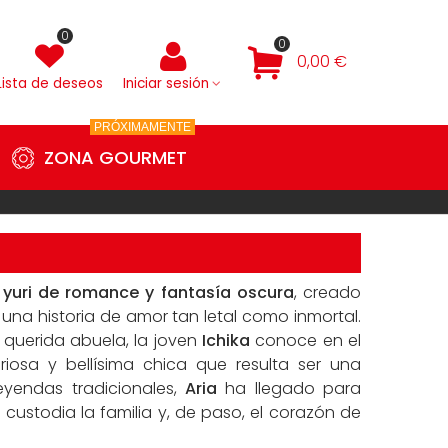
0
0
0,00 €
Lista de deseos
Iniciar sesión
PRÓXIMAMENTE
ZONA GOURMET
yuri de romance y fantasía oscura
, creado
 una historia de amor tan letal como inmortal.
u querida abuela, la joven
Ichika
conoce en el
riosa y bellísima chica que resulta ser una
leyendas tradicionales,
Aria
ha llegado para
ustodia la familia y, de paso, el corazón de