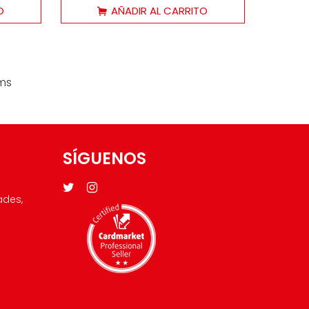
O
AÑADIR AL CARRITO
ems
SÍGUENOS
ades,