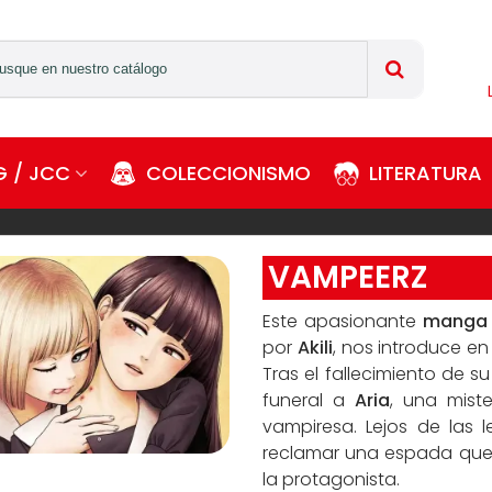
 / JCC
COLECCIONISMO
LITERATURA
VAMPEERZ
Este apasionante
manga 
por
Akili
, nos introduce en
Tras el fallecimiento de s
funeral a
Aria
, una miste
vampiresa. Lejos de las 
reclamar una espada que c
la protagonista.