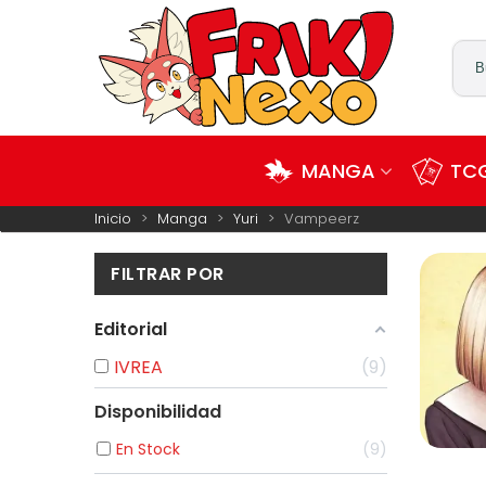
MANGA
TCG
Inicio
>
Manga
>
Yuri
>
Vampeerz
FILTRAR POR
Editorial
IVREA
9
En Stock
9