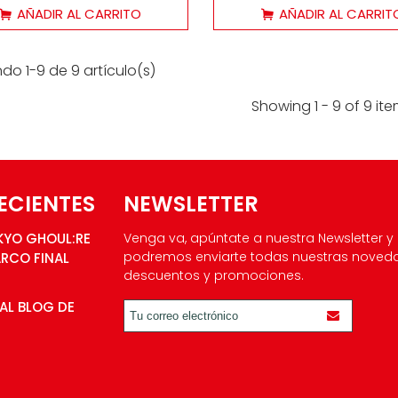
AÑADIR AL CARRITO
AÑADIR AL CARRIT
do 1-9 de 9 artículo(s)
Showing 1 - 9 of 9 it
ECIENTES
NEWSLETTER
KYO GHOUL:RE
Venga va, apúntate a nuestra Newsletter y
podremos enviarte todas nuestras noved
ARCO FINAL
descuentos y promociones.
AL BLOG DE