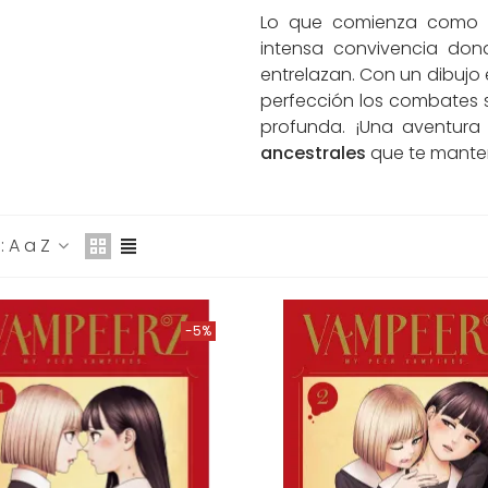
Lo que comienza como u
intensa convivencia dond
entrelazan. Con un dibujo 
perfección los combates 
UERTE A LA VILLANA Nº
profunda. ¡Una aventura
4
ancestrales
que te manten
5,15 €
15,95 €
-5%
ATNA SAGA:
UPERVIVENCIA DE UN
 A a Z
EY ESPADACHÍN...
5,15 €
15,95 €
-5%
-5%
A HIJA DEL EMPERADOR
º 12 (DE 14)
6,10 €
16,95 €
-5%
ÁSATE CON MI ESPOSO
º 1 (DE 7)