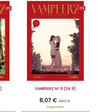
-5%
-5%
9)
VAMPEERZ Nº 9 (DE 9)
8,07 €
8,50 €
Disponible