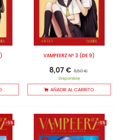
)
VAMPEERZ Nº 3 (DE 9)
8,07 €
8,50 €
Disponible
O
AÑADIR AL CARRITO
-5%
-5%