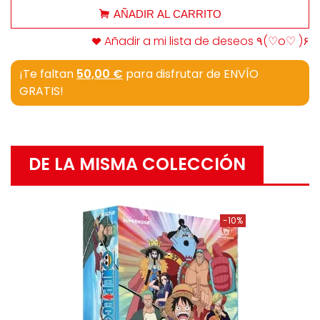
AÑADIR AL CARRITO
Añadir a mi lista de deseos ٩(♡o♡ )۶
¡Te faltan
50,00 €
para disfrutar de ENVÍO
GRATIS!
DE LA MISMA COLECCIÓN
-10%