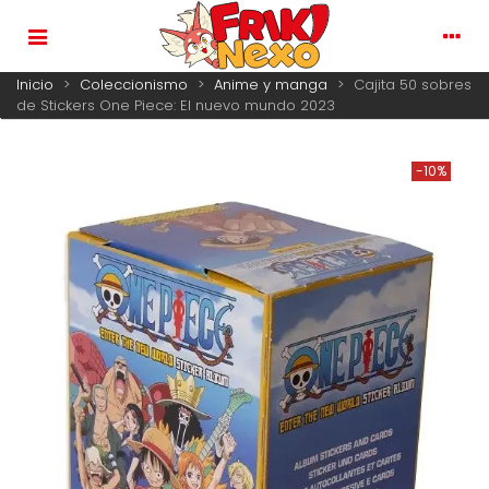
Inicio
>
Coleccionismo
>
Anime y manga
>
Cajita 50 sobres
de Stickers One Piece: El nuevo mundo 2023
-10%