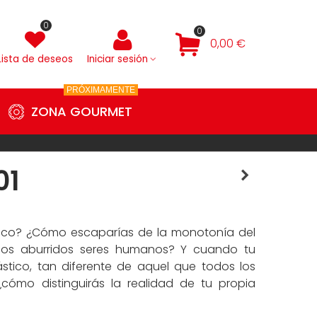
0
0
0,00 €
Lista de deseos
Iniciar sesión
PRÓXIMAMENTE
ZONA GOURMET
01
tico? ¿Cómo escaparías de la monotonía del
los aburridos seres humanos? Y cuando tu
stico, tan diferente de aquel que todos los
¿cómo distinguirás la realidad de tu propia