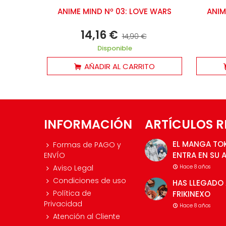
ANIME MIND Nº 03: LOVE WARS
ANIM
14,16 €
14,90 €
Disponible
AÑADIR AL CARRITO
INFORMACIÓN
ARTÍCULOS R
EL MANGA TO
Formas de PAGO y
ENTRA EN SU 
ENVÍO
Aviso Legal
Hace 8 años
Condiciones de uso
HAS LLEGADO 
Política de
FRIKINEXO
Privacidad
Hace 8 años
Atención al Cliente