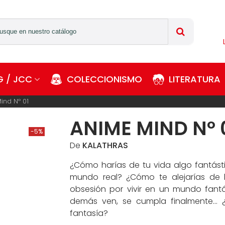
 / JCC
COLECCIONISMO
LITERATURA
ind Nº 01
ANIME MIND Nº 
-5%
De
KALATHRAS
¿Cómo harías de tu vida algo fantás
mundo real? ¿Cómo te alejarías de 
obsesión por vivir en un mundo fantá
demás ven, se cumpla finalmente... 
fantasía?