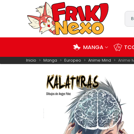
MANGA
TCG
Inicio
>
Manga
>
Europeo
>
Anime Mind
>
Anime M