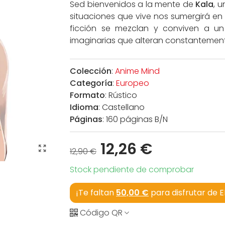
Sed bienvenidos a la mente de
Kala
, 
situaciones que vive nos sumergirá en 
ficción se mezclan y conviven a un
imaginarias que alteran constantement
Colección
:
Anime Mind
Categoría
:
Europeo
Formato
: Rústico
Idioma
: Castellano
Páginas
: 160 páginas B/N
12,26 €
12,90 €
Stock pendiente de comprobar
¡Te faltan
50,00 €
para disfrutar de 
Código QR