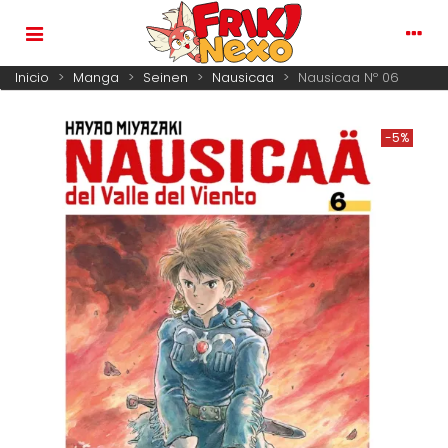
Inicio
>
Manga
>
Seinen
>
Nausicaa
>
Nausicaa Nº 06
-5%