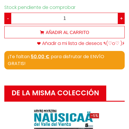
Stock pendiente de comprobar
-
+
AÑADIR AL CARRITO
Añadir a mi lista de deseos ٩(♡o♡ )۶
¡Te faltan
50,00 €
para disfrutar de ENVÍO
GRATIS!
DE LA MISMA COLECCIÓN
-5%