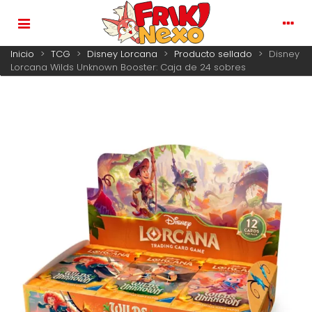
Inicio
>
TCG
>
Disney Lorcana
>
Producto sellado
>
Disney
Lorcana Wilds Unknown Booster: Caja de 24 sobres