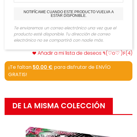
NOTIFÍCAME CUANDO ESTE PRODUCTO VUELVA A
ESTAR DISPONIBLE.
Te enviaremos un correo electrónico una vez que el
producto esté disponible. Tu dirección de correo
electrónico no se compartirá con nadie más.
Añadir a mi lista de deseos ٩(♡o♡ )۶
(
4
)
¡Te faltan
50,00 €
para disfrutar de ENVÍO
GRATIS!
DE LA MISMA COLECCIÓN