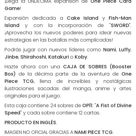
¡Llega la UNDECIMA expansión de
One Piece Card
Game
!
Expansión dedicada a
Cake Island
y
Fish-Man
Island
y con la incorporación de "
SWORD
".
¡Aprovecha los nuevos poderes para idear nuevas
estrategias en las batallas más complicadas!
Podrás jugar con nuevos líderes como
Nami
,
Luffy
,
Jinbe
,
Shirahoshi
,
Katakuri
o
Koby
.
Hazte ahora con una
CAJA DE SOBRES (Booster
Box)
de la décima parte de la aventura de
One
Piece
TCG
, llena de increíbles y nostálgicas
ilustraciones sacadas del manga, anime y artes
originales para el juego.
Esta caja contiene 24 sobres de
OP11:
"
A Fist of Divine
Speed
" y cada sobre contiene 12 cartas.
PRODUCTO EN INGLÉS
.
IMAGEN NO OFICIAL GRACIAS A
NAMI PIECE TCG
.