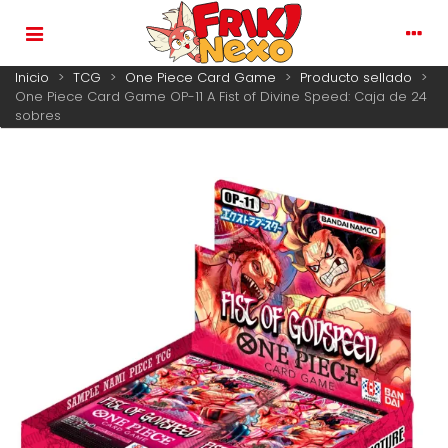
Inicio
>
TCG
>
One Piece Card Game
>
Producto sellado
>
One Piece Card Game OP-11 A Fist of Divine Speed: Caja de 24
sobres