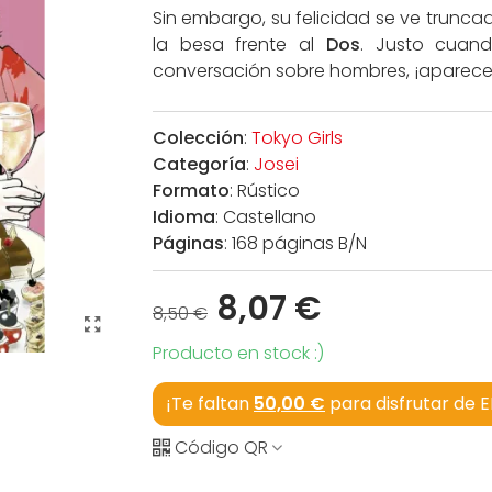
Sin embargo, su felicidad se ve trunc
la besa frente al
Dos
. Justo cuan
conversación sobre hombres, ¡aparece
Colección
:
Tokyo Girls
Categoría
:
Josei
Formato
: Rústico
Idioma
: Castellano
Páginas
: 168 páginas B/N
8,07 €
8,50 €
Producto en stock :)
¡Te faltan
50,00 €
para disfrutar de 
Código QR