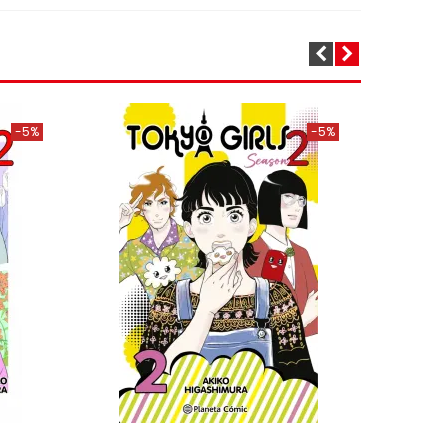
-5%
-5%