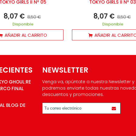
TOKYO GIRLS II Nº 05
TOKYO GIRLS II Nº 03
8,07 €
8,07 €
8,50 €
8,50 €
Disponible
Disponible
AÑADIR AL CARRITO
AÑADIR AL CARRIT
ECIENTES
NEWSLETTER
KYO GHOUL:RE
Venga va, apúntate a nuestra Newsletter y
podremos enviarte todas nuestras noved
ARCO FINAL
descuentos y promociones.
AL BLOG DE