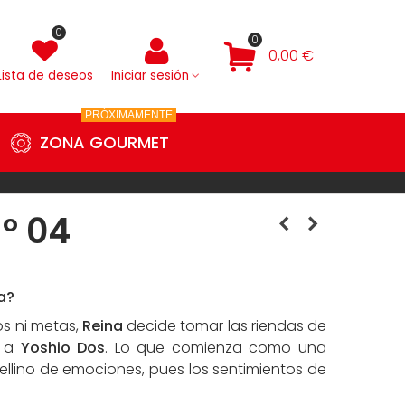
0
0
0,00 €
Lista de deseos
Iniciar sesión
PRÓXIMAMENTE
ZONA GOURMET
Nº 04
a?
s ni metas,
Reina
decide tomar las riendas de
r a
Yoshio Dos
. Lo que comienza como una
ellino de emociones, pues los sentimientos de