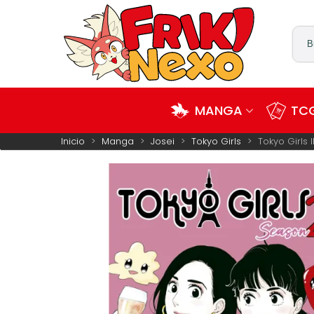
MANGA
TCG
Inicio
>
Manga
>
Josei
>
Tokyo Girls
>
Tokyo Girls I