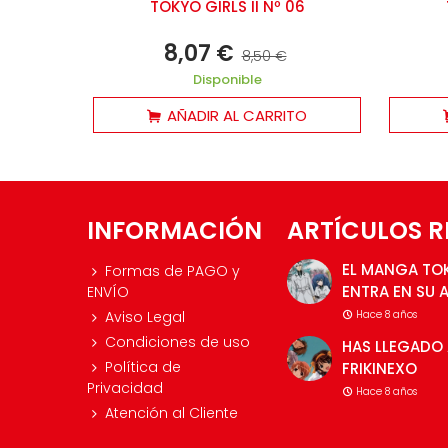
TOKYO GIRLS II Nº 06
8,07 €
8,50 €
Disponible
AÑADIR AL CARRITO
INFORMACIÓN
ARTÍCULOS R
EL MANGA TO
Formas de PAGO y
ENTRA EN SU 
ENVÍO
Aviso Legal
Hace 8 años
Condiciones de uso
HAS LLEGADO 
Política de
FRIKINEXO
Privacidad
Hace 8 años
Atención al Cliente