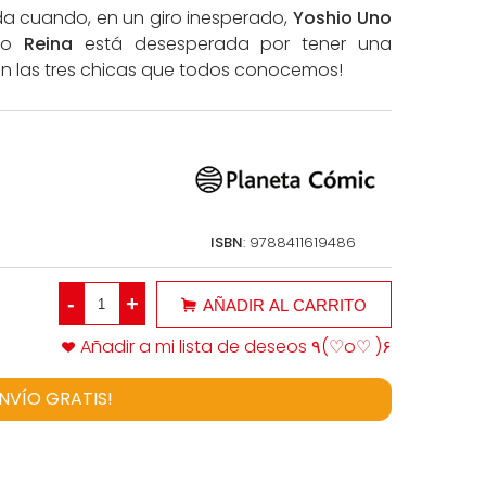
ada cuando, en un giro inesperado,
Yoshio Uno
do
Reina
está desesperada por tener una
n las tres chicas que todos conocemos!
ISBN
: 9788411619486
-
+
AÑADIR AL CARRITO
Añadir a mi lista de deseos ٩(♡o♡ )۶
ENVÍO GRATIS!