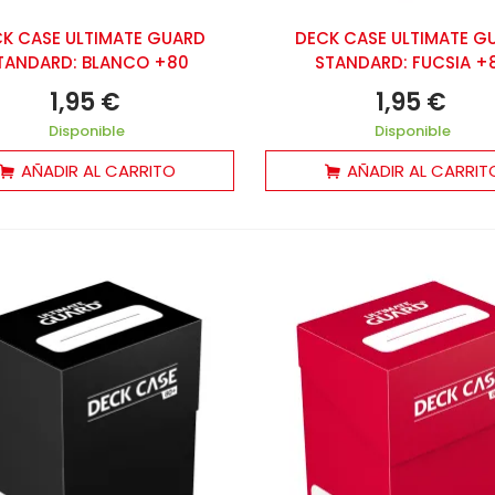
K CASE ULTIMATE GUARD
DECK CASE ULTIMATE G
TANDARD: BLANCO +80
STANDARD: FUCSIA +
1,95 €
1,95 €
Disponible
Disponible
AÑADIR AL CARRITO
AÑADIR AL CARRIT