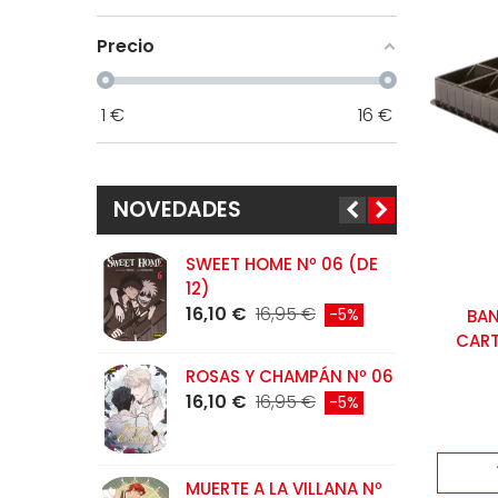
Precio
1
€
16
€
NOVEDADES
SWEET HOME Nº 06 (DE
L
12)
N
16,10 €
16,95 €
1
-5%
BAN
CART
ROSAS Y CHAMPÁN Nº 06
C
16,10 €
16,95 €
N
-5%
1
MUERTE A LA VILLANA Nº
L