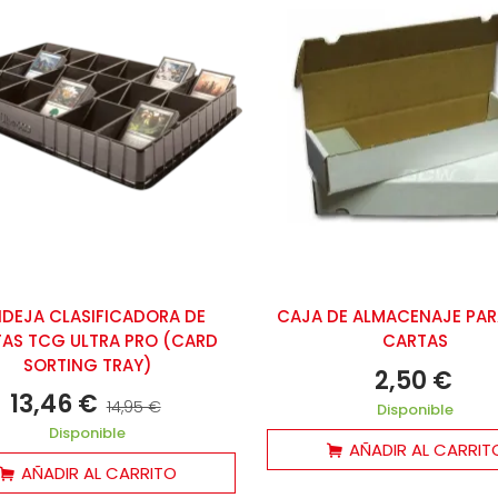
A HIJA DEL EMPERADOR
º 12 (DE 14)
6,10 €
16,95 €
-5%
DEJA CLASIFICADORA DE
CAJA DE ALMACENAJE PARA
AS TCG ULTRA PRO (CARD
CARTAS
SORTING TRAY)
2,50 €
ÁSATE CON MI ESPOSO
13,46 €
º 1 (DE 7)
14,95 €
Disponible
8,00 €
18,95 €
-5%
Disponible
AÑADIR AL CARRIT
AÑADIR AL CARRITO
INK CLICK, LOS AGENTES