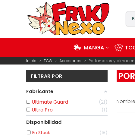
MANGA
TCG
Inicio
>
TCG
>
Accesorios
>
Portamazos y almacen
POR
FILTRAR POR
Fabricante
Nombre:
Ultimate Guard
21
Ultra Pro
1
En Stock
18