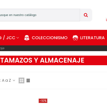
 / JCC
COLECCIONISMO
LITERATURA
aje
TAMAZOS Y ALMACENAJE
 A a Z
-10%