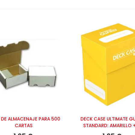
EL TIEMPO Nº 6 (DE 8)
5,15 €
15,95 €
-5%
HE RED THREAD Nº 3
,50 €
10,00 €
-5%
 DE ALMACENAJE PARA 500
DECK CASE ULTIMATE G
CARTAS
STANDARD: AMARILLO 