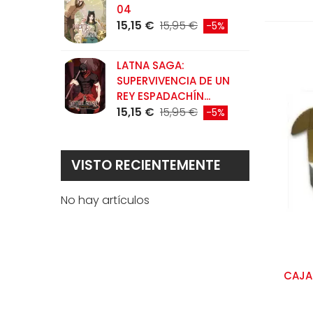
04
D
15,15 €
15,95 €
1
-5%
LATNA SAGA:
T
SUPERVIVENCIA DE UN
9
REY ESPADACHÍN...
15,15 €
15,95 €
-5%
VISTO RECIENTEMENTE
No hay artículos
CAJA