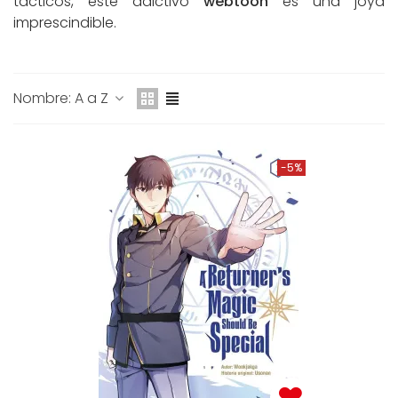
tácticos, este adictivo
webtoon
es una joya
imprescindible.
Nombre: A a Z
-5%