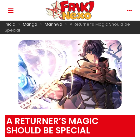
Inicio
>
Manga
>
Manhwa
>
A Returner’s Magic Should be
Special
A RETURNER’S MAGIC
SHOULD BE SPECIAL