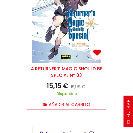
A RETURNER’S MAGIC SHOULD BE
SPECIAL Nº 03
15,15 €
15,95 €
Disponible
R
AÑADIR AL CARRITO
F
I
L
T
R
A