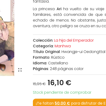
fantasía.
La princesa
Ari
ha vuelto de su viaje 
familiares, está convencida de que
echado de menos. No obstante, justo
aventura, otro peligro se cruza en su c
Colección
:
La hija del Emperador
Categoría
:
Manhwa
Título Original
: Hwangje-ui Oedongttal
Formato
: Rústico
Idioma
: Castellano
Páginas
: 248 páginas color
16,10 €
16,95 €
Stock pendiente de comprobar
¡Te faltan
50,00 €
para disfrutar de 