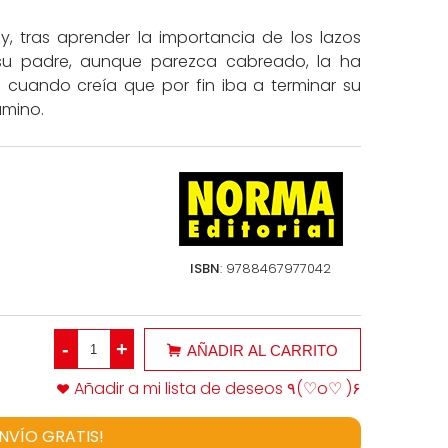
y, tras aprender la importancia de los lazos
 su padre, aunque parezca cabreado, la ha
 cuando creía que por fin iba a terminar su
amino.
ISBN
: 9788467977042
-
+
AÑADIR AL CARRITO
Añadir a mi lista de deseos ٩(♡o♡ )۶
ENVÍO GRATIS!