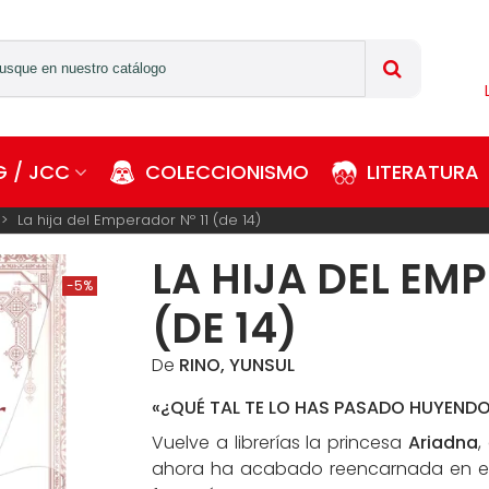
 / JCC
COLECCIONISMO
LITERATURA
>
La hija del Emperador Nº 11 (de 14)
LA HIJA DEL EMP
-5%
(DE 14)
De
RINO, YUNSUL
«¿QUÉ TAL TE LO HAS PASADO HUYENDO 
Vuelve a librerías la princesa
Ariadna
,
ahora ha acabado reencarnada en el 