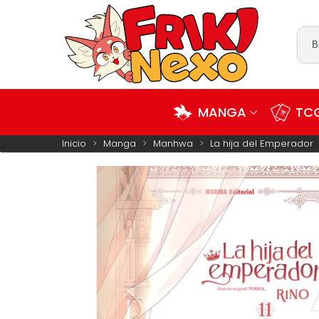
MANGA
TCG
Inicio
>
Manga
>
Manhwa
>
La hija del Emperador