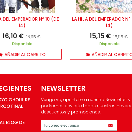
A DEL EMPERADOR Nº 10 (DE
LA HIJA DEL EMPERADOR Nº
14)
14)
16,10 €
15,15 €
16,95 €
15,95 €
Disponible
Disponible
AÑADIR AL CARRITO
AÑADIR AL CARRIT
ECIENTES
NEWSLETTER
KYO GHOUL:RE
Venga va, apúntate a nuestra Newsletter y
podremos enviarte todas nuestras noved
ARCO FINAL
descuentos y promociones.
AL BLOG DE