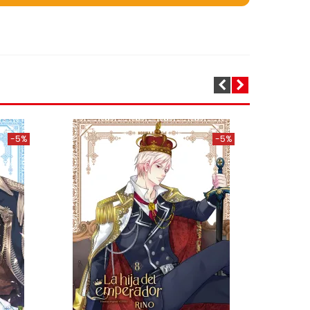
-5%
-5%