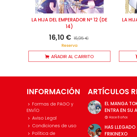
LA HIJA DEL EMPERADOR Nº 12 (DE
LA HIJ
14)
16,10 €
16,95 €
Reserva
AÑADIR AL CARRITO
INFORMACIÓN
ARTÍCULOS R
EL MANGA TO
Formas de PAGO y
ENTRA EN SU 
ENVÍO
Aviso Legal
Hace 8 años
Condiciones de uso
HAS LLEGADO 
Política de
FRIKINEXO