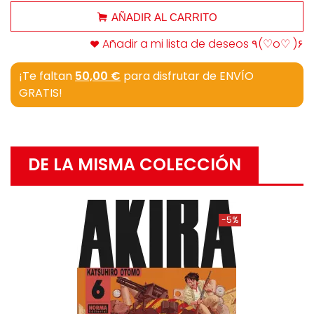
AÑADIR AL CARRITO
Añadir a mi lista de deseos ٩(♡o♡ )۶
¡Te faltan
50,00 €
para disfrutar de ENVÍO
GRATIS!
DE LA MISMA COLECCIÓN
-5%