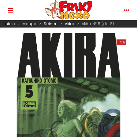
Inicio
>
Manga
>
Seinen
>
Akira
>
Akira Nº 5 (de 6)
-5%