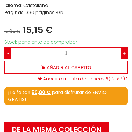
Idioma
: Castellano
Páginas
: 380 páginas B/N
15,15 €
15,95 €
Stock pendiente de comprobar
-
+
AÑADIR AL CARRITO
Añadir a mi lista de deseos ٩(♡o♡ )۶
¡Te faltan
50,00 €
para disfrutar de ENVÍO
GRATIS!
DE LA MISMA COLECCIÓN