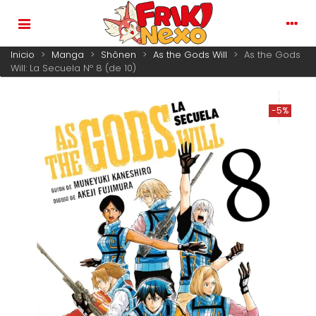
Inicio
>
Manga
>
Shônen
>
As the Gods Will
>
As the Gods
Will: La Secuela Nº 8 (de 10)
-5%