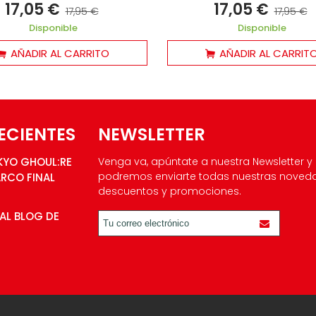
17,05 €
17,05 €
17,95 €
17,95 €
Disponible
Disponible
AÑADIR AL CARRITO
AÑADIR AL CARRIT
ECIENTES
NEWSLETTER
KYO GHOUL:RE
Venga va, apúntate a nuestra Newsletter y
podremos enviarte todas nuestras noved
ARCO FINAL
descuentos y promociones.
AL BLOG DE