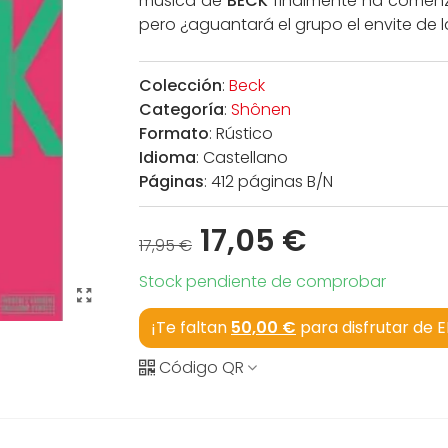
música de
BECK
finalmente ha comenz
pero ¿aguantará el grupo el envite de 
Colección
:
Beck
Categoría
:
Shônen
Formato
: Rústico
Idioma
: Castellano
Páginas
: 412 páginas B/N
17,05 €
17,95 €
Stock pendiente de comprobar
¡Te faltan
50,00 €
para disfrutar de 
Código QR