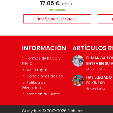
17,05 €
17,95 €
Disponible
AÑADIR AL CARRITO
INFORMACIÓN
ARTÍCULOS R
EL MANGA TO
Formas de PAGO y
ENTRA EN SU 
ENVÍO
Aviso Legal
Hace 8 años
Condiciones de uso
HAS LLEGADO 
Política de
FRIKINEXO
Privacidad
Hace 8 años
Atención al Cliente
Copyright © 2017-2026 Frikinexo.