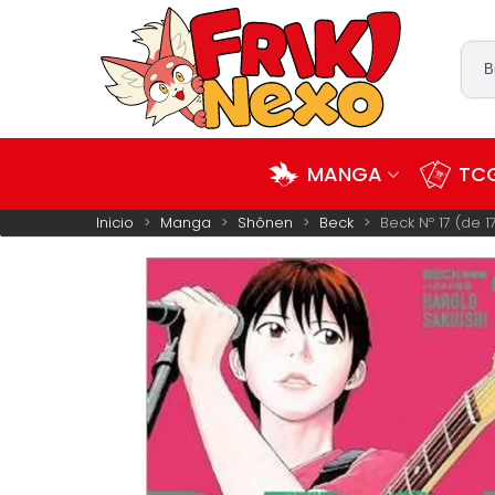
MANGA
TCG
Inicio
>
Manga
>
Shônen
>
Beck
>
Beck Nº 17 (de 1