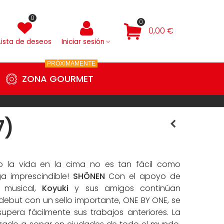
0
0
0,00 €
Lista de deseos
Iniciar sesión
PRÓXIMAMENTE
ZONA GOURMET
7)
 la vida en la cima no es tan fácil como
a imprescindible!
SHÔNEN
Con el apoyo de
a musical,
Koyuki
y sus amigos continúan
ebut con un sello importante, ONE BY ONE, se
pera fácilmente sus trabajos anteriores. La