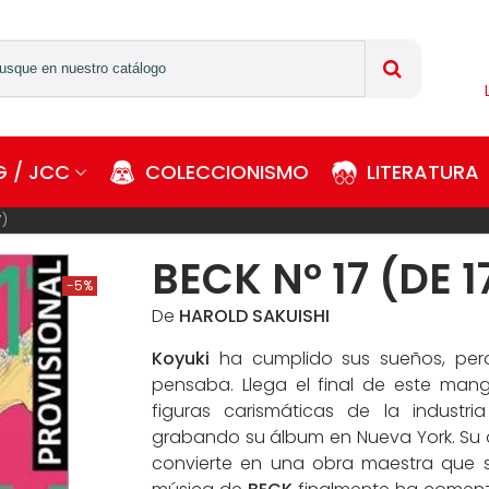
 / JCC
COLECCIONISMO
LITERATURA
7)
BECK Nº 17 (DE 1
-5%
De
HAROLD SAKUISHI
Koyuki
ha cumplido sus sueños, pero
pensaba. Llega el final de este mang
figuras carismáticas de la industri
grabando su álbum en Nueva York. Su d
convierte en una obra maestra que su