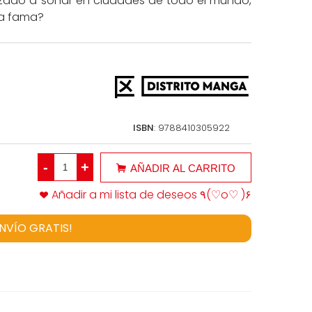
ado a sonar en ciudades de todo el mundo,
la fama?
ISBN
: 9788410305922
-
+
AÑADIR AL CARRITO
Añadir a mi lista de deseos ٩(♡o♡ )۶
ENVÍO GRATIS!