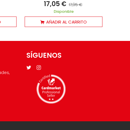
17,05 €
17,95 €
Disponible
O
AÑADIR AL CARRITO
SÍGUENOS
ades,