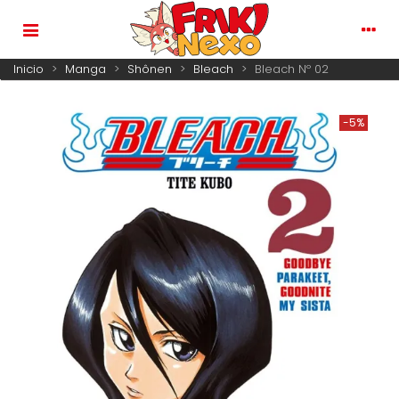
Inicio
>
Manga
>
Shônen
>
Bleach
>
Bleach Nº 02
-5%