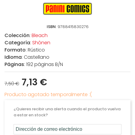
ISBN
: 9788415830276
Colección
:
Bleach
Categoría
:
Shônen
Formato
: Rústico
Idioma
: Castellano
Páginas
: 192 páginas B/N
7,13 €
7,50 €
Producto agotado temporalmente :(
¿Quieres recibir una alerta cuando el producto vuelva
a estar en stock?