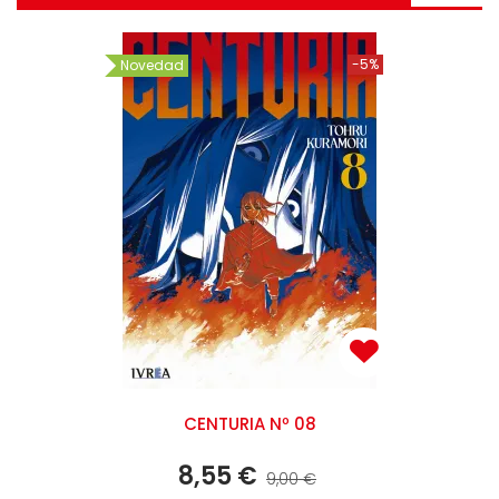
-5%
Novedad
CENTURIA Nº 08
8,55 €
9,00 €