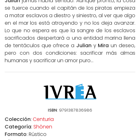
Julian
jamás había sentido. Aunque pronto, la cosa
se tuerce cuando el capitán de los piratas empieza
a matar esclavos a diestro y siniestro, al ver que algo
en el mar los está atrayendo y no los deja avanzar.
Lo que no espera es que la sangre de los esclavos
sacrificados despertará a una entidad marina llena
de tentáculos que ofrece a
Julian
y
Mira
un deseo,
pero con dos condiciones: sacrificar más almas
humanas y sacrificar un amor puro…
ISBN
: 9791387836986
Colección
:
Centuria
Categoría
:
Shônen
Formato
: Rústico