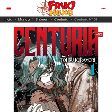
Inicio
>
Manga
>
Shônen
>
Centuria
>
Centuria Nº 01
-5%