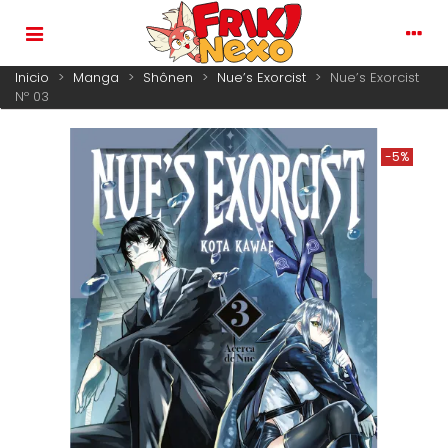
Inicio
>
Manga
>
Shônen
>
Nue’s Exorcist
>
Nue’s Exorcist
Nº 03
-5%