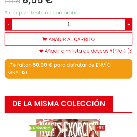
8,55 €
9,00 €
Stock pendiente de comprobar
-
+
AÑADIR AL CARRITO
Añadir a mi lista de deseos ٩(♡o♡ )۶
¡Te faltan
50,00 €
para disfrutar de ENVÍO
GRATIS!
DE LA MISMA COLECCIÓN
-5%
Novedad