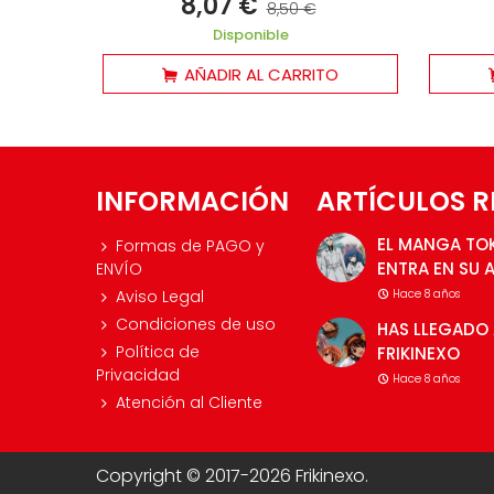
8,07 €
8,50 €
Disponible
AÑADIR AL CARRITO
INFORMACIÓN
ARTÍCULOS R
EL MANGA TO
Formas de PAGO y
ENTRA EN SU 
ENVÍO
Aviso Legal
Hace 8 años
Condiciones de uso
HAS LLEGADO 
Política de
FRIKINEXO
Privacidad
Hace 8 años
Atención al Cliente
Copyright © 2017-2026 Frikinexo.