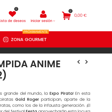
0
0
0,00 €
Lista de deseos
Iniciar sesión
PRÓXIMAMENTE
ZONA GOURMET
AMPIDA ANIME
2)
más grande del mundo, la
Expo Pirata
! En esta
 piratas
Gold Roger
participan, aparte de la
iratas, como los de la infausta generación. ¡El
r del festival
Festa
aprovecharán esta locura