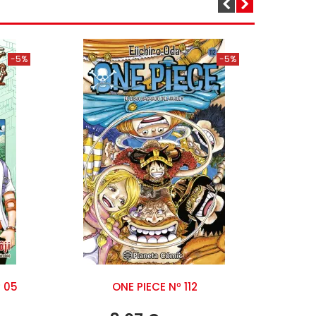
-5%
-5%
 05
ONE PIECE Nº 112
ON