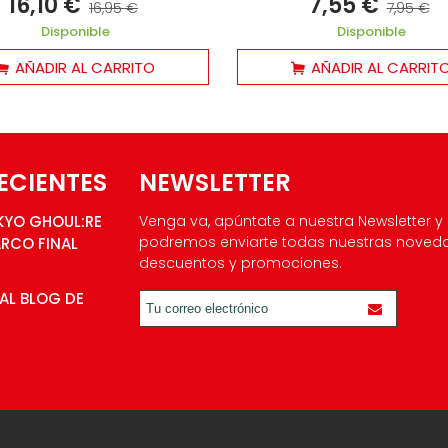
16,10 €
7,55 €
16,95 €
7,95 €
Disponible
Disponible
AÑADIR AL CARRITO
AÑADIR AL CARRIT
ECIENTES
NEWSLETTER
KYO GHOUL:RE
Venga va, apúntate a nuestra Newsletter y
podremos enviarte todas nuestras noved
ARCO FINAL
descuentos y promociones.
AL BLOG DE