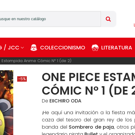
 / JCC
COLECCIONISMO
LITERATURA
 Estampida Anime Cómic Nº 1 (de 2)
ONE PIECE EST
-5%
CÓMIC Nº 1 (DE 
De
EIICHIRO ODA
¡He aquí una invitación a la fiesta 
caza del tesoro del gran rey de los
banda del
Sombrero de paja
, otros p
legendario pirata
Bullet
y el organizado