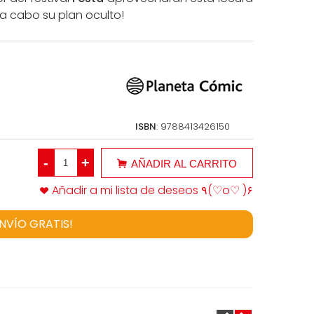
 a cabo su plan oculto!
ISBN
: 9788413426150
-
+
AÑADIR AL CARRITO
Añadir a mi lista de deseos ٩(♡o♡ )۶
ENVÍO GRATIS!