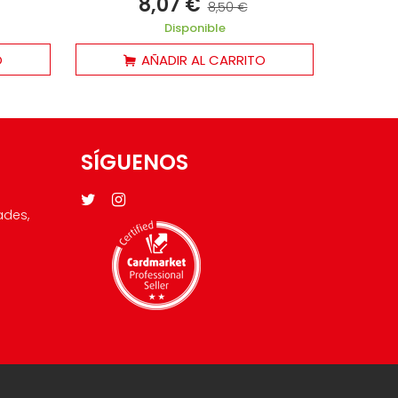
8,07 €
8,50 €
Disponible
O
AÑADIR AL CARRITO
SÍGUENOS
ades,