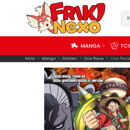
MANGA
TCG
Inicio
>
Manga
>
Shônen
>
One Piece
>
One Piece