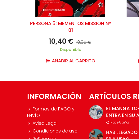
PERSONA 5: MEMENTOS MISSION Nº
01
10,40 €
10,95 €
Disponible
AÑADIR AL CARRITO
INFORMACIÓN
ARTÍCULOS R
EL MANGA TO
Formas de PAGO y
ENTRA EN SU 
ENVÍO
Aviso Legal
Hace 8 años
Condiciones de uso
HAS LLEGADO 
Política de