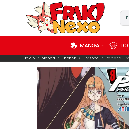
MANGA
TCG
Inicio
>
Manga
>
Shônen
>
Persona
>
Persona 5 N