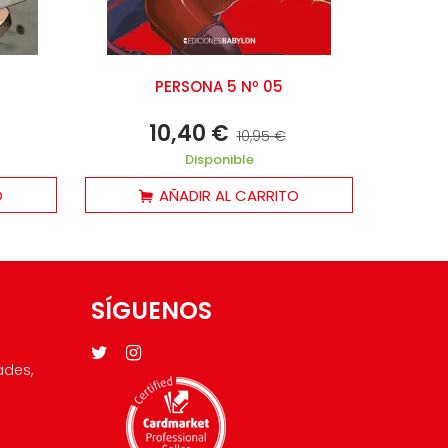
PERSONA 5 Nº 05
10,40 €
10,95 €
Disponible
O
AÑADIR AL CARRITO
SÍGUENOS
ades,