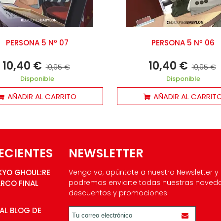
PERSONA 5 Nº 07
PERSONA 5 Nº 06
10,40 €
10,40 €
10,95 €
10,95 €
Disponible
Disponible
AÑADIR AL CARRITO
AÑADIR AL CARRIT
ECIENTES
NEWSLETTER
KYO GHOUL:RE
Venga va, apúntate a nuestra Newsletter y
podremos enviarte todas nuestras noved
ARCO FINAL
descuentos y promociones.
AL BLOG DE