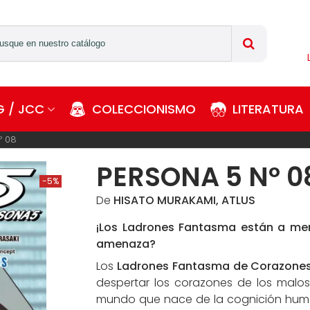
 / JCC
COLECCIONISMO
LITERATURA
º 08
PERSONA 5 Nº 0
-5%
De
HISATO MURAKAMI, ATLUS
¡Los Ladrones Fantasma están a merc
amenaza?
Los
Ladrones Fantasma de Corazone
despertar los corazones de los malos
mundo que nace de la cognición huma