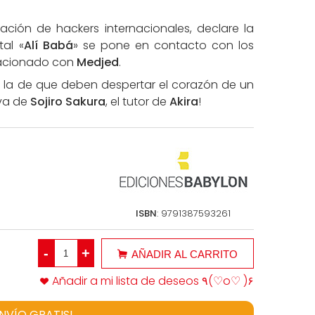
ación de hackers internacionales, declare la
tal «
Alí Babá
» se pone en contacto con los
elacionado con
Medjed
.
s la de que deben despertar el corazón de un
iva de
Sojiro Sakura
, el tutor de
Akira
!
ISBN
: 9791387593261
-
+
AÑADIR AL CARRITO
Añadir a mi lista de deseos ٩(♡o♡ )۶
ENVÍO GRATIS!