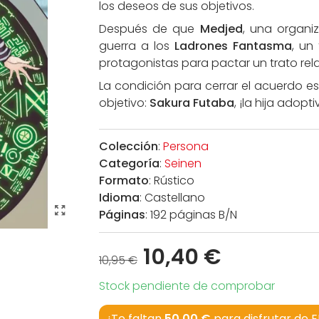
los deseos de sus objetivos.
Después de que
Medjed
, una organiz
guerra a los
Ladrones Fantasma
, un 
protagonistas para pactar un trato r
La condición para cerrar el acuerdo e
objetivo:
Sakura Futaba
, ¡la hija adopt
Colección
:
Persona
Categoría
:
Seinen
Formato
: Rústico
Idioma
: Castellano
Páginas
: 192 páginas B/N
10,40 €
10,95 €
Stock pendiente de comprobar
¡Te faltan
50,00 €
para disfrutar de 