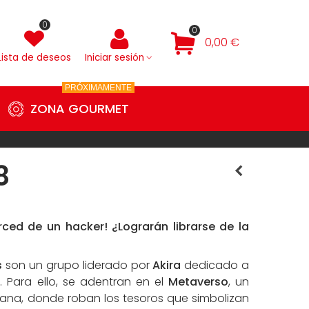
0
0
0,00 €
Lista de deseos
Iniciar sesión
PRÓXIMAMENTE
ZONA GOURMET
8
ed de un hacker! ¿Lograrán librarse de la
s
son un grupo liderado por
Akira
dedicado a
. Para ello, se adentran en el
Metaverso
, un
na, donde roban los tesoros que simbolizan