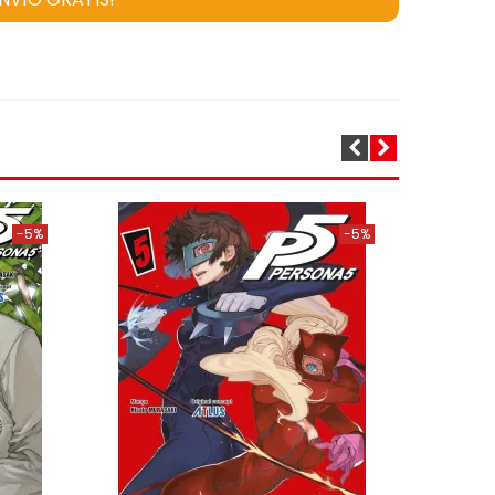
-5%
-5%