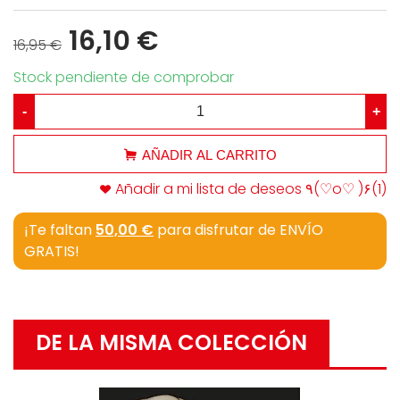
16,10 €
16,95 €
Stock pendiente de comprobar
-
+
AÑADIR AL CARRITO
Añadir a mi lista de deseos ٩(♡o♡ )۶
(
1
)
¡Te faltan
50,00 €
para disfrutar de ENVÍO
GRATIS!
DE LA MISMA COLECCIÓN