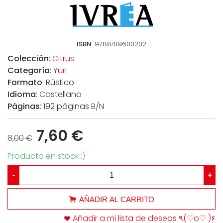
ISBN
: 9788419600202
Colección
:
Citrus
Categoría
:
Yuri
Formato
: Rústico
Idioma
: Castellano
Páginas
: 192 páginas B/N
7,60 €
8,00 €
Producto en stock :)
-
+
AÑADIR AL CARRITO
Añadir a mi lista de deseos ٩(♡o♡ )۶