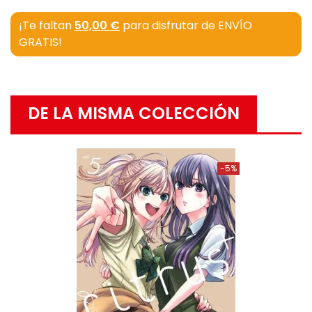
¡Te faltan
50,00 €
para disfrutar de ENVÍO
GRATIS!
DE LA MISMA COLECCIÓN
-5%