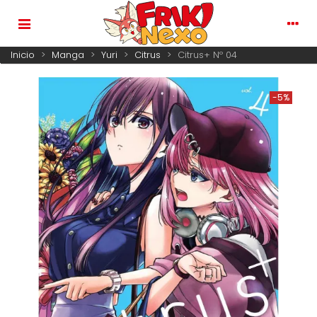
Inicio
>
Manga
>
Yuri
>
Citrus
>
Citrus+ Nº 04
-5%