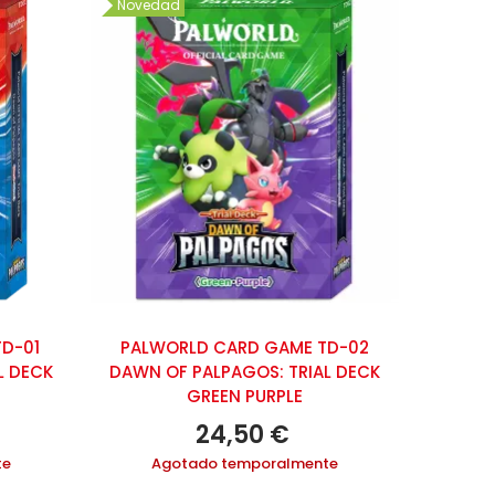
Novedad
D-01
PALWORLD CARD GAME TD-02
L DECK
DAWN OF PALPAGOS: TRIAL DECK
GREEN PURPLE
24,50 €
te
Agotado temporalmente