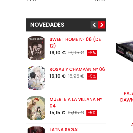
NOVEDADES
SWEET HOME Nº 06 (DE
L
12)
N
16,10 €
16,95 €
1
-5%
ROSAS Y CHAMPÁN Nº 06
C
16,10 €
16,95 €
N
-5%
1
PAL
MUERTE A LA VILLANA Nº
L
DAWN
04
D
15,15 €
15,95 €
1
-5%
LATNA SAGA:
T