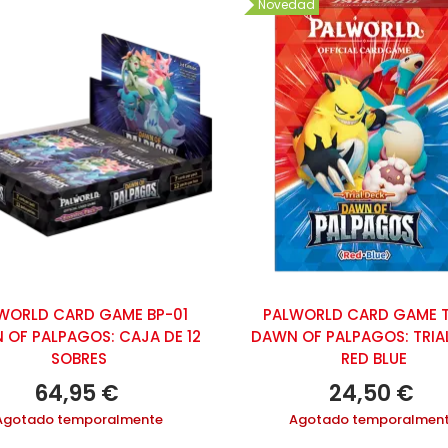
Novedad
A HIJA DEL EMPERADOR
º 12 (DE 14)
6,10 €
16,95 €
-5%
ÁSATE CON MI ESPOSO
º 1 (DE 7)
8,00 €
18,95 €
-5%
WORLD CARD GAME BP-01
PALWORLD CARD GAME T
INK CLICK, LOS AGENTES
 OF PALPAGOS: CAJA DE 12
DAWN OF PALPAGOS: TRIA
EL TIEMPO Nº 6 (DE 8)
SOBRES
RED BLUE
5,15 €
15,95 €
-5%
64,95 €
24,50 €
Agotado temporalmente
Agotado temporalmen
HE RED THREAD Nº 3