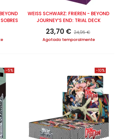
 BEYOND
WEISS SCHWARZ: FRIEREN - BEYOND
2 SOBRES
JOURNEY’S END: TRIAL DECK
23,70 €
24,95 €
te
Agotado temporalmente
-5%
-10%