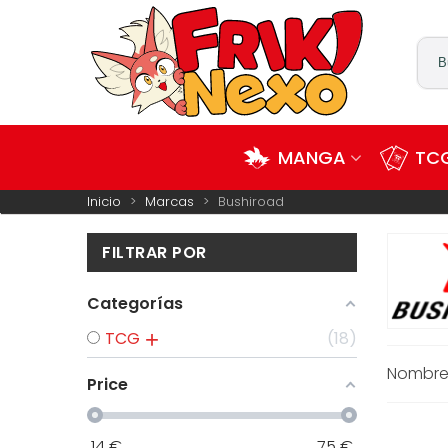
MANGA
TCG
Inicio
>
Marcas
>
Bushiroad
FILTRAR POR
Categorías
TCG
18
Nombre:
Price
14
€
75
€