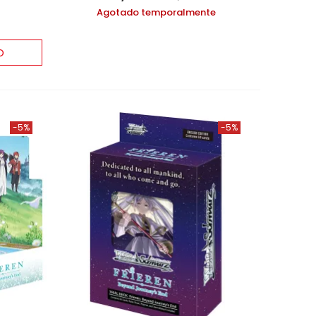
Agotado temporalmente
O
-5%
-5%