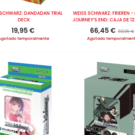
 SCHWARZ: DANDADAN TRIAL
WEISS SCHWARZ: FRIEREN -
DECK
JOURNEY’S END: CAJA DE 1
19,95 €
66,45 €
69,95 €
Agotado temporalmente
Agotado temporalmen