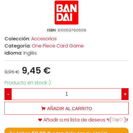
ISBN
: 810059780668
Colección
:
Accesorios
Categoría
:
One Piece Card Game
Idioma
: Inglés
9,45 €
9,95 €
Producto en stock :)
-
+
AÑADIR AL CARRITO
Añadir a mi lista de deseos ٩(♡o♡ )۶