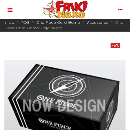
Inicio
>
TCG
>
One Piece Card Game
>
Accesorios
>
One
Piece Card Game: Caja negra
-5%