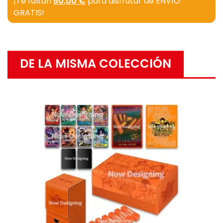
¡Te faltan
50,00 €
para disfrutar de ENVÍO
GRATIS!
DE LA MISMA COLECCIÓN