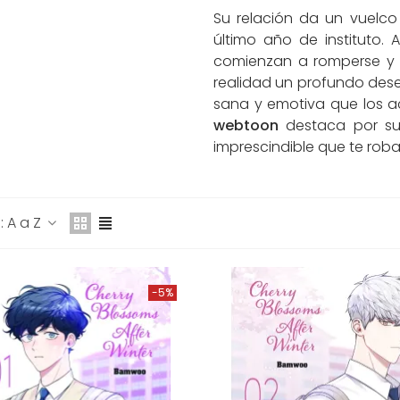
Su relación da un vuelc
último año de instituto. A
comienzan a romperse y 
A HIJA DEL EMPERADOR
realidad un profundo des
º 12 (DE 14)
sana y emotiva que los a
6,10 €
16,95 €
-5%
webtoon
destaca por su 
imprescindible que te roba
ÁSATE CON MI ESPOSO
º 1 (DE 7)
8,00 €
18,95 €
-5%
 A a Z
INK CLICK, LOS AGENTES
EL TIEMPO Nº 6 (DE 8)
5,15 €
15,95 €
-5%
-5%
HE RED THREAD Nº 3
,50 €
10,00 €
-5%