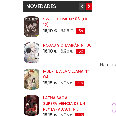
NOVEDADES
SWEET HOME Nº 06 (DE
L
12)
N
16,10 €
16,95 €
1
-5%
ROSAS Y CHAMPÁN Nº 06
C
16,10 €
16,95 €
N
-5%
1
Nombre:
MUERTE A LA VILLANA Nº
L
04
D
15,15 €
15,95 €
1
-5%
LATNA SAGA:
T
SUPERVIVENCIA DE UN
9
REY ESPADACHÍN...
15,15 €
15,95 €
-5%