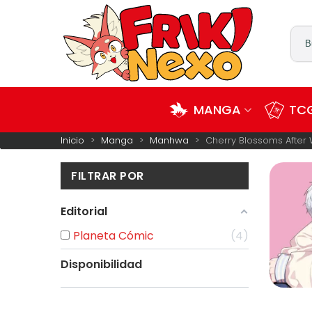
MANGA
TCG
Inicio
>
Manga
>
Manhwa
>
Cherry Blossoms After 
FILTRAR POR
Editorial
Planeta Cómic
4