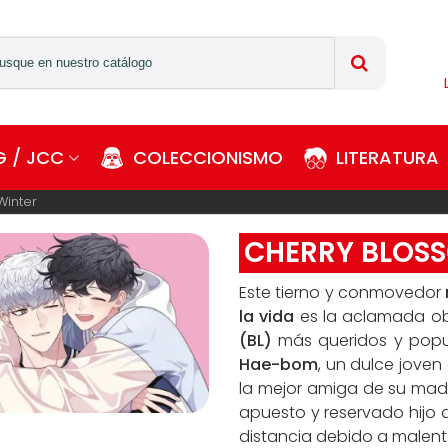
 / JCC
COLECCIONISMO
LITERATURA
Winter
CHERRY BLOSS
Este tierno y conmovedor
la vida
es la aclamada o
(BL)
más queridos y popula
Hae-bom
, un dulce joven
la mejor amiga de su mad
apuesto y reservado hijo 
distancia debido a malen