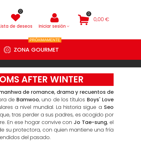
0
0
0,00 €
Lista de deseos
Iniciar sesión
PRÓXIMAMENTE
ZONA GOURMET
OMS AFTER WINTER
manhwa de romance, drama y recuentos de
bra de
Bamwoo
, uno de los títulos
Boys' Love
res a nivel mundial. La historia sigue a
Seo
 que, tras perder a sus padres, es acogido por
re. En ese hogar convive con
Jo Tae-sung
, el
de su protectora, con quien mantiene una fría
tendidos del pasado.