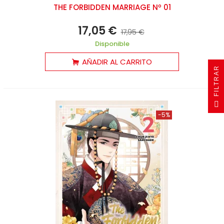
THE FORBIDDEN MARRIAGE Nº 01
17,05 €
17,95 €
Disponible
AÑADIR AL CARRITO
R
F
I
L
T
R
A
-5%