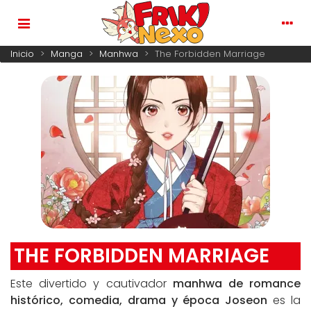
Inicio
>
Manga
>
Manhwa
>
The Forbidden Marriage
THE FORBIDDEN MARRIAGE
Este divertido y cautivador
manhwa de romance
histórico, comedia, drama y época Joseon
es la