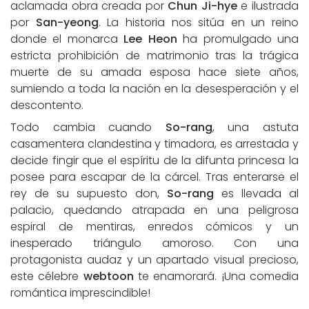
aclamada obra creada por
Chun Ji-hye
e ilustrada
por
San-yeong
. La historia nos sitúa en un reino
donde el monarca
Lee Heon
ha promulgado una
estricta prohibición de matrimonio tras la trágica
muerte de su amada esposa hace siete años,
sumiendo a toda la nación en la desesperación y el
descontento.
Todo cambia cuando
So-rang
, una astuta
casamentera clandestina y timadora, es arrestada y
decide fingir que el espíritu de la difunta princesa la
posee para escapar de la cárcel. Tras enterarse el
rey de su supuesto don,
So-rang
es llevada al
palacio, quedando atrapada en una peligrosa
espiral de mentiras, enredos cómicos y un
inesperado triángulo amoroso. Con una
protagonista audaz y un apartado visual precioso,
este célebre
webtoon
te enamorará. ¡Una comedia
romántica imprescindible!