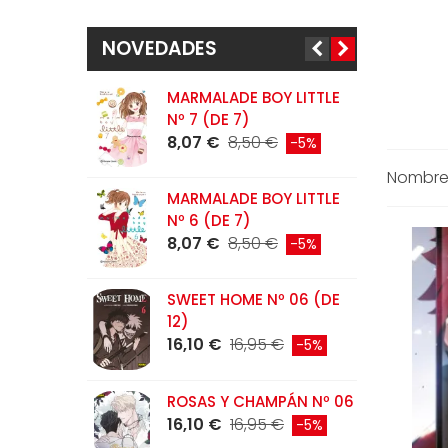
NOVEDADES
MARMALADE BOY LITTLE
M
Nº 7 (DE 7)
0
8,07 €
8,50 €
1
-5%
Nombre:
MARMALADE BOY LITTLE
L
Nº 6 (DE 7)
S
8,07 €
8,50 €
R
-5%
1
SWEET HOME Nº 06 (DE
L
12)
N
16,10 €
16,95 €
-5%
1
ROSAS Y CHAMPÁN Nº 06
C
16,10 €
16,95 €
-5%
N