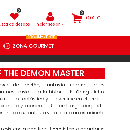
0
0
0,00 €
Lista de deseos
Iniciar sesión
PRÓXIMAMENTE
ZONA GOURMET
F THE DEMON MASTER
wa de acción, fantasía urbana, artes
ón
nos traslada a la historia de
Gang Jinho
.
n mundo fantástico y convertirse en el temido
icionado y asesinado. Sin embargo, despierta
gresando a su antigua vida como un estudiante
a existencia pacífica,
Jinho
intenta adaptarse