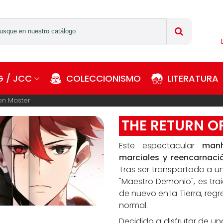
 / JCC
COLECCIONISMO
LITERATURA
on Master
THE RETURN O
Este espectacular
manh
marciales y reencarnaci
Tras ser transportado a u
"Maestro Demonio", es tra
de nuevo en la Tierra, re
normal.
Decidido a disfrutar de un