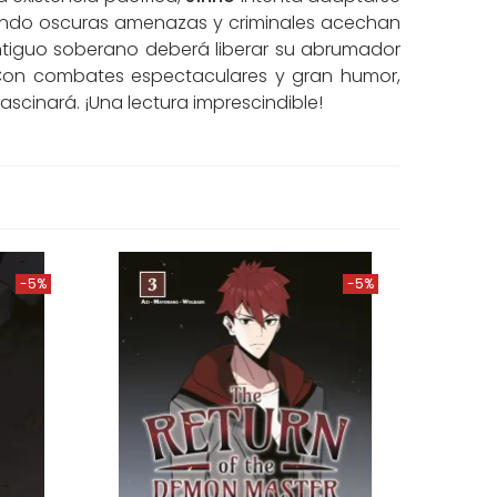
cuando oscuras amenazas y criminales acechan
antiguo soberano deberá liberar su abrumador
 Con combates espectaculares y gran humor,
fascinará. ¡Una lectura imprescindible!
-5%
-5%