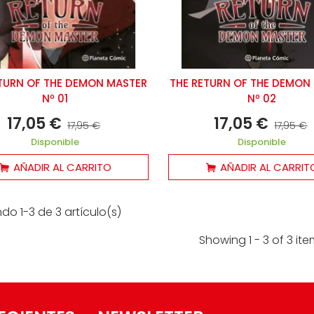
8,00 €
18,95 €
-5%
TURN OF THE DEMON MASTER
THE RETURN OF THE DEMON
Nº 01
Nº 02
17,05 €
17,05 €
17,95 €
17,95 €
Disponible
Disponible
AÑADIR AL CARRITO
AÑADIR AL CARRIT
do 1-3 de 3 artículo(s)
Showing 1 - 3 of 3 it