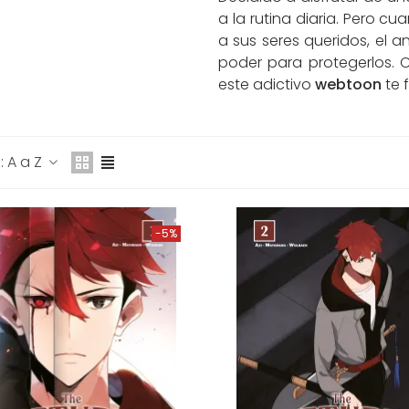
a la rutina diaria. Pero 
a sus seres queridos, el 
poder para protegerlos.
este adictivo
webtoon
te 
UERTE A LA VILLANA Nº
4
5,15 €
15,95 €
-5%
 A a Z
ATNA SAGA:
UPERVIVENCIA DE UN
EY ESPADACHÍN...
-5%
5,15 €
15,95 €
-5%
A HIJA DEL EMPERADOR
º 12 (DE 14)
6,10 €
16,95 €
-5%
ÁSATE CON MI ESPOSO
º 1 (DE 7)