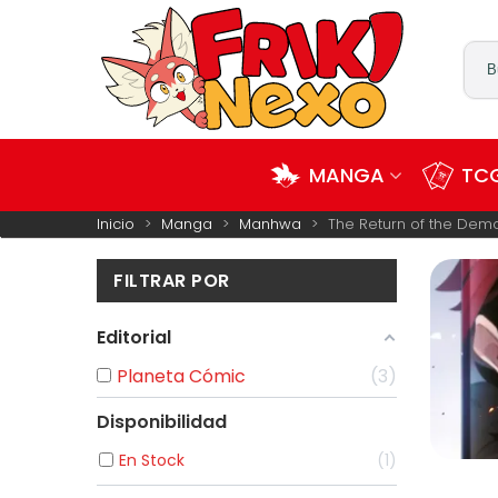
MANGA
TCG
Inicio
>
Manga
>
Manhwa
>
The Return of the Dem
FILTRAR POR
Editorial
Planeta Cómic
3
En Stock
1