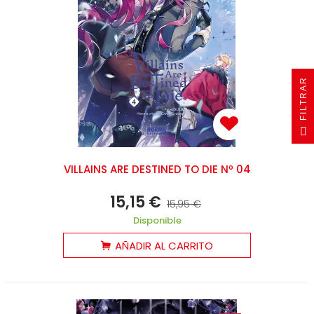
R
F
I
L
T
R
A
VILLAINS ARE DESTINED TO DIE Nº 04
15,15 €
15,95 €
Disponible
AÑADIR AL CARRITO