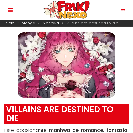
Inicio
>
Manga
>
Manhwa
>
Villains are destined to die
VILLAINS ARE DESTINED TO
DIE
Este apasionante
manhwa de romance, fantasía,