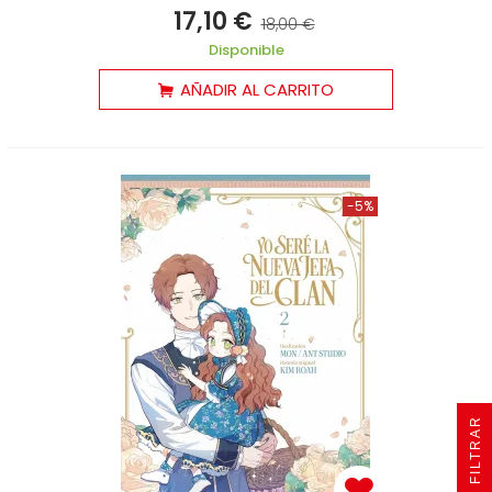
17,10 €
18,00 €
Disponible
AÑADIR AL CARRITO
-5%
R
F
I
L
T
R
A