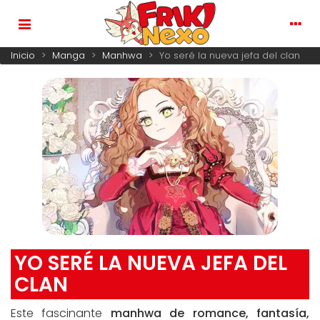
Inicio
>
Manga
>
Manhwa
>
Yo seré la nueva jefa del clan
YO SERÉ LA NUEVA JEFA DEL
CLAN
Este fascinante
manhwa de romance, fantasía,