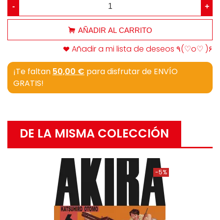
-
+
AÑADIR AL CARRITO
Añadir a mi lista de deseos ٩(♡o♡ )۶
¡Te faltan
50,00 €
para disfrutar de ENVÍO
GRATIS!
DE LA MISMA COLECCIÓN
-5%