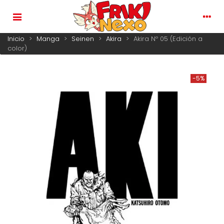
Inicio
>
Manga
>
Seinen
>
Akira
>
Akira Nº 05 (Edición a
color)
-5%