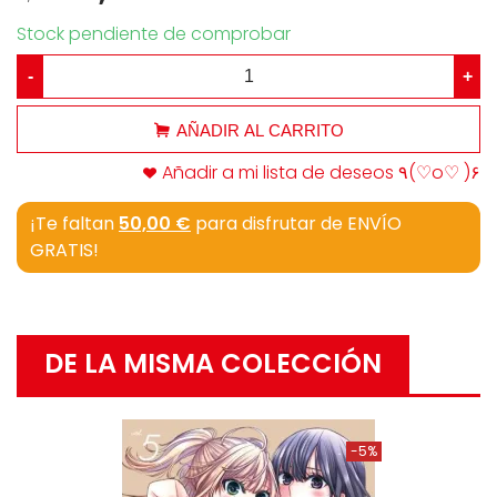
Stock pendiente de comprobar
-
+
AÑADIR AL CARRITO
Añadir a mi lista de deseos ٩(♡o♡ )۶
¡Te faltan
50,00 €
para disfrutar de ENVÍO
GRATIS!
DE LA MISMA COLECCIÓN
-5%