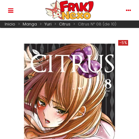
Inicio
>
Manga
>
Yuri
>
Citrus
>
Citrus Nº 08 (de 10)
-5%