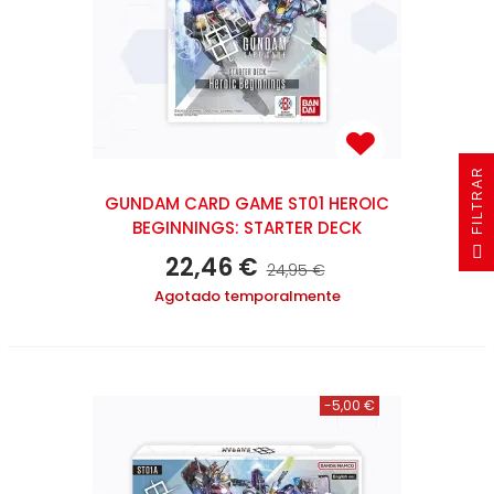
R
GUNDAM CARD GAME ST01 HEROIC
BEGINNINGS: STARTER DECK
F
I
L
T
R
A
22,46 €
24,95 €
Agotado temporalmente
-5,00 €