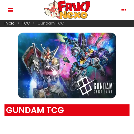
Inicio
>
TCG
>
Gundam TCG
GUNDAM TCG