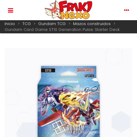
Inicio
>
TCG
>
Gundam TCG
>
Mazos construidos
>
Gundam Card Game ST10 Generation Pulse: Starter Deck